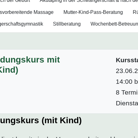
ch der Geburt
Akutaping in der Schwangerschaft & nach de
s­vorbereitende Massage
Mutter-Kind-Pass-Beratung
Rü
rschafts­gymnastik
Stillberatung
Wochenbett-Betreuu
ldungskurs mit
Kurssta
ind)
23.06.
14:00 b
8 Termi
Dienst
dungskurs (mit Kind)