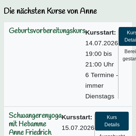
Die nächsten Kurse von Anne
Geburtsvorbereitungskurs
Kursstart:
Kur
Detai
14.07.2026
Berei
19:00 bis
gestar
21:00 Uhr
6 Termine -
immer
Dienstags
Schwangerenyoga
Kursstart:
Kurs
mit Hebamme
Details
15.07.2026
Anne Friedrich