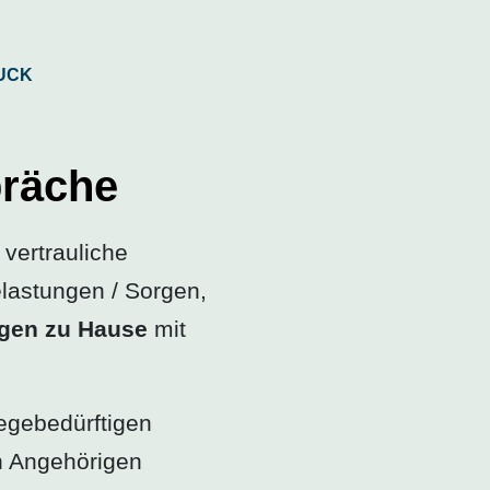
präche
 vertrauliche
lastungen / Sorgen,
igen zu Hause
mit
egebedürftigen
n Angehörigen