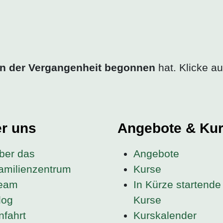
in der Vergangenheit begonnen
hat. Klicke au
r uns
Angebote & Ku
ber das
Angebote
amilienzentrum
Kurse
eam
In Kürze startende
log
Kurse
nfahrt
Kurskalender