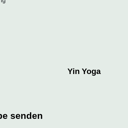
ng
Yin Yoga
be senden