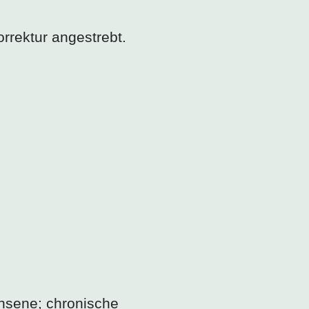
orrektur angestrebt.
hsene; chronische