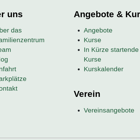
r uns
Angebote & Ku
ber das
Angebote
amilienzentrum
Kurse
eam
In Kürze startende
log
Kurse
nfahrt
Kurskalender
arkplätze
ontakt
Verein
Vereinsangebote