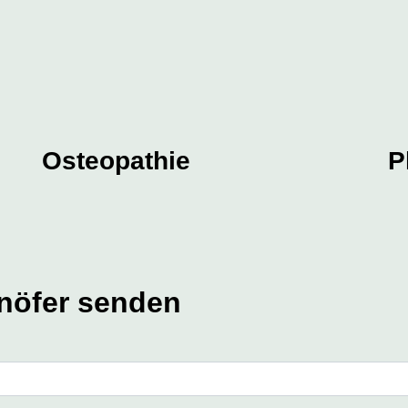
Osteopathie
P
lnöfer senden