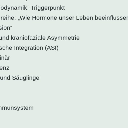
iodynamik; Triggerpunkt
sreihe: „Wie Hormone unser Leben beeinflusse
ion“
i und kraniofaziale Asymmetrie
che Integration (ASI)
inär
denz
 und Säuglinge
 Immunsystem