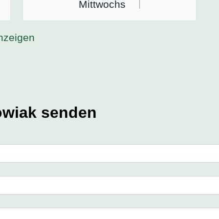
Mittwochs
nzeigen
owiak senden