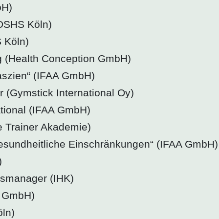
bH)
DSHS Köln)
 Köln)
g (Health Conception GmbH)
Faszien“ (IFAA GmbH)
 (Gymstick International Oy)
ational (IFAA GmbH)
he Trainer Akademie)
Gesundheitliche Einschränkungen“ (IFAA GmbH)
)
tsmanager (IHK)
AA GmbH)
ln)