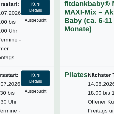
fitdankbaby® 
rsstart:
Kurs
Details
MAXI-Mix – Akt
.07.2026
Baby (ca. 6-11
Ausgebucht
:00 bis
Monate)
:00 Uhr
Termine -
mer
ntags
Pilates
rsstart:
Nächster 
Kurs
Details
.07.2026
14.08.202
Ausgebucht
:30 bis
18:00 bis 
:30 Uhr
Offener Ku
Termine -
Freitags 