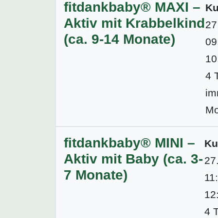
fitdankbaby® MAXI –
Ku
Aktiv mit Krabbelkind
27
(ca. 9-14 Monate)
09
10
4 
im
Mo
fitdankbaby® MINI –
Ku
Aktiv mit Baby (ca. 3-
27
7 Monate)
11
12
4 