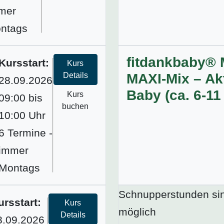
mer
ntags
fitdankbaby® 
Kursstart:
Kurs
Details
MAXI-Mix – Akt
28.09.2026
Baby (ca. 6-11
Kurs
09:00 bis
buchen
10:00 Uhr
6 Termine -
immer
Montags
Schnupperstunden si
ursstart:
Kurs
möglich
Details
8.09.2026