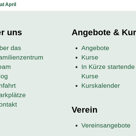
t April
r uns
Angebote & Ku
ber das
Angebote
amilienzentrum
Kurse
eam
In Kürze startende
log
Kurse
nfahrt
Kurskalender
arkplätze
ontakt
Verein
Vereinsangebote