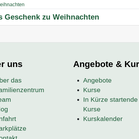
hes Geschenk zu Weihnachten
r uns
Angebote & Ku
ber das
Angebote
amilienzentrum
Kurse
eam
In Kürze startende
log
Kurse
nfahrt
Kurskalender
arkplätze
ontakt