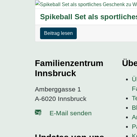
Spikeball Set als sportlic
Beitrag lesen
Familienzentrum
Übe
Innsbruck
Ü
F
Amberggasse 1
T
A-6020 Innsbruck
B
E-Mail senden
A
P
K