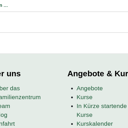
en …
r uns
Angebote & Ku
ber das
Angebote
amilienzentrum
Kurse
eam
In Kürze startende
log
Kurse
nfahrt
Kurskalender