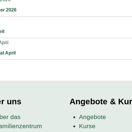
er 2026
it
t April
r uns
Angebote & Ku
ber das
Angebote
amilienzentrum
Kurse