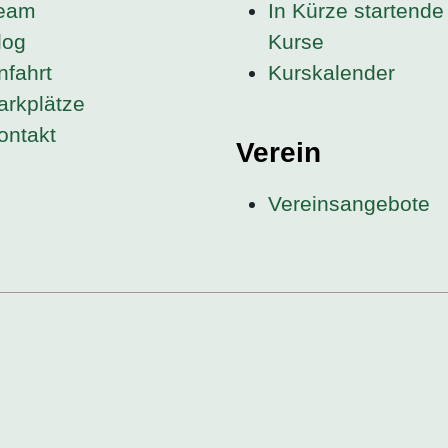
eam
In Kürze startende
log
Kurse
nfahrt
Kurskalender
arkplätze
ontakt
Verein
Vereinsangebote
l